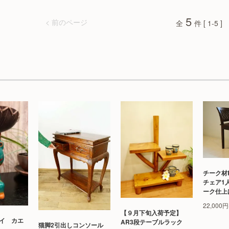
5
< 前のページ
全
件 [ 1-5 ]
チーク材
チェア1
ーク仕上
22,000
【９月下旬入荷予定】
イ カエ
AR3段テーブルラック
猫脚2引出しコンソール