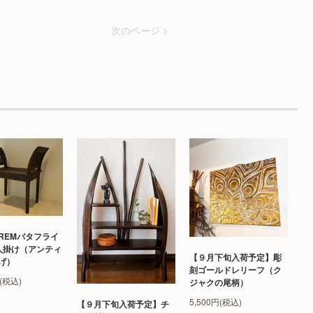
次のページ >
REMバタフライ
人掛け（アンティ
【９月下旬入荷予定】彫
げ）
刻ゴールドレリーフ（ク
円(税込)
ジャクの尾柄）
5,500円(税込)
【９月下旬入荷予定】チ