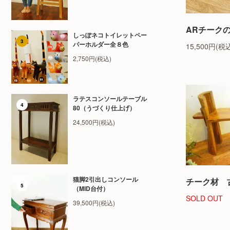
ARチークの
しっぽネコトイレットペー
3
パーホルダー全８色
15,500円(税
2,750円(税込)
ラテスコンソールテーブル
4
80（うづくり仕上げ）
24,500円(税込)
猫脚2引出しコンソール
チーク材 古
5
（MID台付）
SOLD OUT
39,500円(税込)