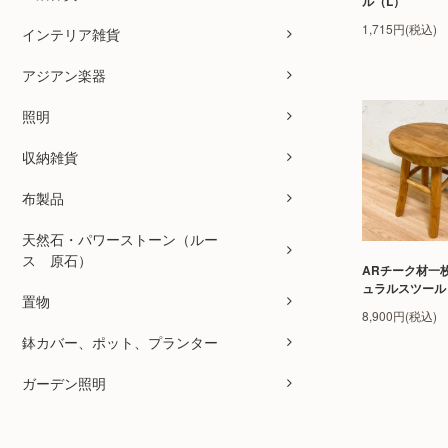
ル（L）
1,715円(税込)
インテリア雑貨
アジアン楽器
照明
収納雑貨
布製品
天然石・パワーストーン（ルー
ス 原石）
ARチーク材一
ュラルスツール
置物
8,900円(税込)
鉢カバー、ポット、プランター
ガーデン照明