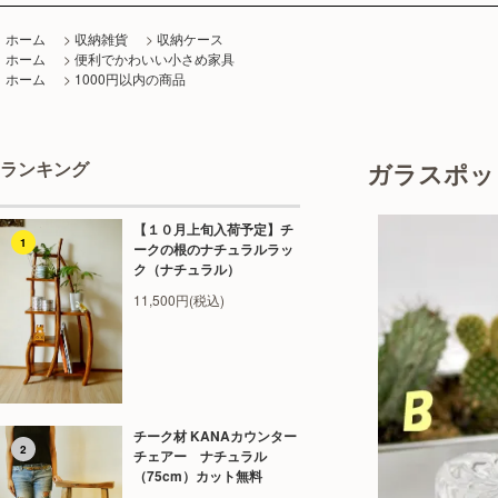
ホーム
>
収納雑貨
>
収納ケース
ホーム
>
便利でかわいい小さめ家具
ホーム
>
1000円以内の商品
ランキング
ガラスポッ
【１０月上旬入荷予定】チ
1
ークの根のナチュラルラッ
ク（ナチュラル）
11,500円(税込)
チーク材 KANAカウンター
2
チェアー ナチュラル
（75cm）カット無料