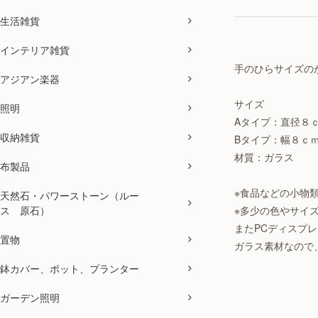
生活雑貨
インテリア雑貨
手のひらサイズの
アジアン楽器
サイズ
照明
Aタイプ：直径８
収納雑貨
Bタイプ：幅８ｃ
材質：ガラス
布製品
※食品などの小物
天然石・パワーストーン（ルー
ス 原石）
※多少の色やサイ
またPCディスプ
置物
ガラス素材なので
鉢カバー、ポット、プランター
ガーデン照明