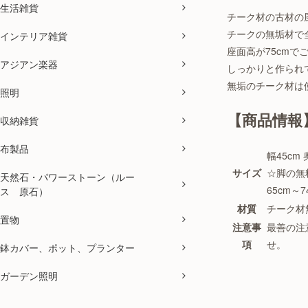
生活雑貨
チーク材の古材の
チークの無垢材で
インテリア雑貨
座面高が75cmで
アジアン楽器
しっかりと作られ
無垢のチーク材は
照明
【商品情報
収納雑貨
布製品
幅45cm 
サイズ
☆脚の無
天然石・パワーストーン（ルー
65cm
ス 原石）
材質
チーク材
置物
注意事
最善の注
項
せ。
鉢カバー、ポット、プランター
ガーデン照明