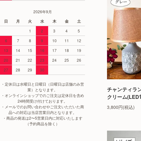
2026年9月
日
月
火
水
木
金
土
1
2
3
4
5
6
7
8
9
10
11
12
13
14
15
16
17
18
19
20
21
22
23
24
25
26
27
28
29
30
・定休日は水曜日と日曜日（日曜日は店舗のみ営
チャンティラ
業）となります。
・オンラインショップでのご注文は定休日を含め
クリーム(LED
24時間受け付けております。
・メールでのお問い合わせやご注文いただいた商
3,800円(税込)
品への対応は当店営業日内となります。
・商品の発送は2〜5営業日内に対応いたします
（予約商品を除く）